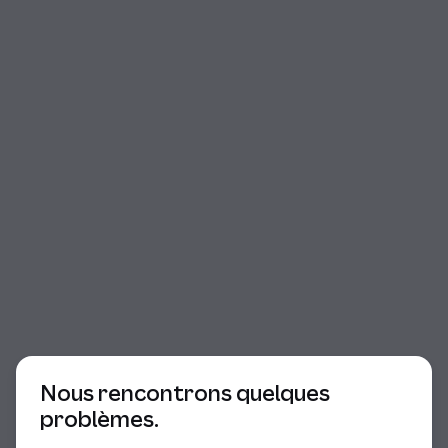
Début du dialogue
Nous rencontrons quelques
problèmes.